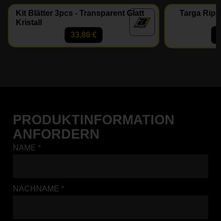
Kit Blätter 3pcs - Transparent Glatt
Targa Ripe
Kristall
33,86
€
PRODUKTINFORMATION
ANFORDERN
NAME
*
NACHNAME
*