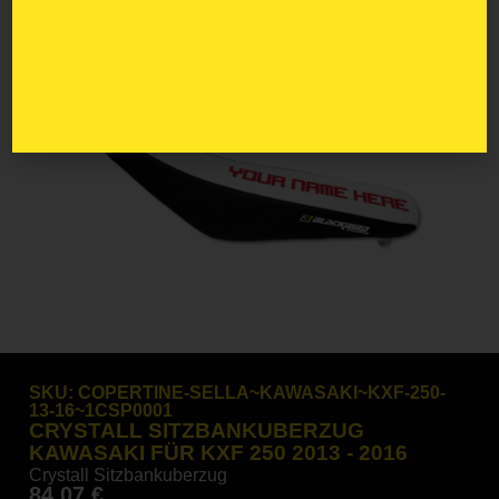
SKU:
COPERTINE-SELLA~KAWASAKI~KXF-250-
13-16~1CSP0001
CRYSTALL SITZBANKUBERZUG
KAWASAKI FÜR KXF 250 2013 - 2016
Crystall Sitzbankuberzug
84,07
€