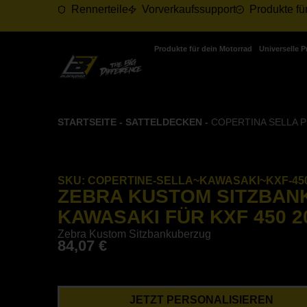
Rennerteile
Vorverkaufssupport
Produkte fü
Produkte für dein Motorrad
Universelle 
STARTSEITE
-
SATTELDECKEN
-
COPERTINA SELLA P
SKU:
COPERTINE-SELLA~KAWASAKI~KXF-450
ZEBRA KUSTOM SITZBA
KAWASAKI FÜR KXF 450 20
Zebra Kustom Sitzbankuberzug
84,07
€
JETZT PERSONALISIEREN