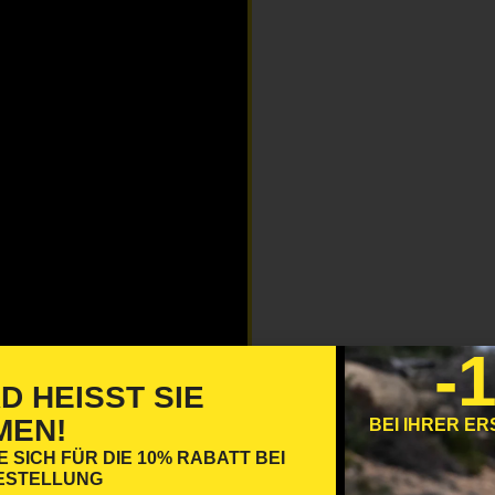
-
 HEISST SIE W
EN!
BEI IHRER E
E SICH FÜR DIE
10% RABATT
BEI
BESTELLUNG