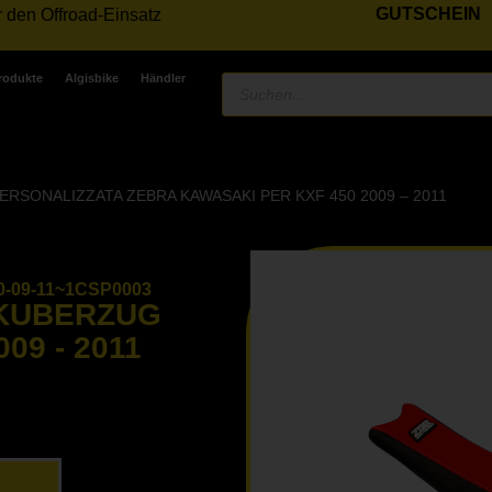
GUTSCHEIN
r den Offroad-Einsatz
Produkte
Algisbike
Händler
ERSONALIZZATA ZEBRA KAWASAKI PER KXF 450 2009 – 2011
-09-11~1CSP0003
NKUBERZUG
09 - 2011