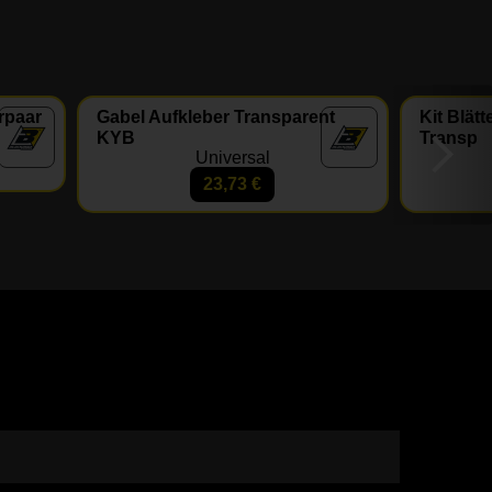
rpaar
Gabel Aufkleber Transparent
Kit Blät
KYB
Transp
Universal
23,73
€