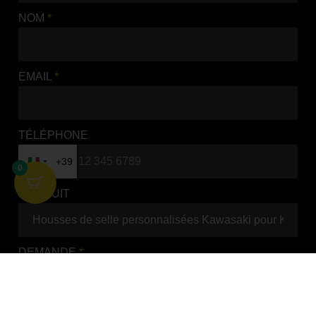
NOM
*
EMAIL
*
TÉLÉPHONE
+39
Italy +39
0
HOUSSES DE SELLE
PRODUIT
PERSONNALISÉES
KAWASAKI POUR KXF
250 2009 - 2012
HOUSSES DE SELLE
DEMANDE
*
0 / 1500