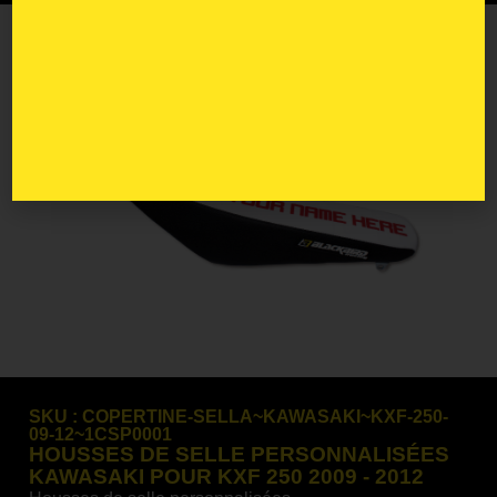
SKU :
COPERTINE-SELLA~KAWASAKI~KXF-250-
09-12~1CSP0001
HOUSSES DE SELLE PERSONNALISÉES
KAWASAKI POUR KXF 250 2009 - 2012