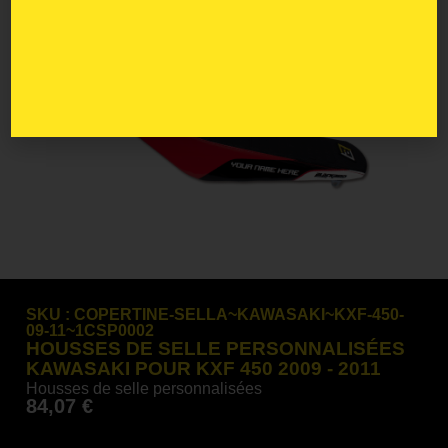
SKU :
COPERTINE-SELLA~KAWASAKI~KXF-450-
09-11~1CSP0002
HOUSSES DE SELLE PERSONNALISÉES
KAWASAKI POUR KXF 450 2009 - 2011
Housses de selle personnalisées
84,07
€