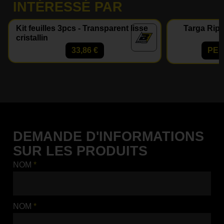
INTÉRESSÉ PAR
Kit feuilles 3pcs - Transparent lisse
Targa Ripe
cristallin
33,86
€
PER
DEMANDE D'INFORMATIONS
SUR LES PRODUITS
NOM
*
NOM
*