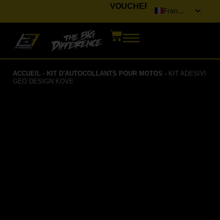
VOUCHER
Français
Italiano
English (UK)
Deutsch
ACCUEIL
-
KIT D'AUTOCOLLANTS POUR MOTOS
-
KIT ADESIVI
Español
GEO DESIGN KOVE