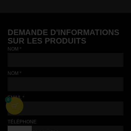
DEMANDE D'INFORMATIONS
SUR LES PRODUITS
NOM
*
NOM
*
KIT ADESIVI GEO
DESIGN KOVE
EMAIL
*
0
KIT D'AUTOCOLLANTS
POUR MOTOS
AJOUTER AU PANIER
TÉLÉPHONE