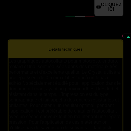
CLIQUEZ
ICI
Détails techniques
Les graphiques autocollants pour motocross, enduro,
motard et trial sont réalisées dans des matériaux très
performants et d'excellente qualité. Le Crystal utilisé a
une épaisseur de 0,5 mm et il est uni à un tenace
adhésif, spécialement étudié pour l'application dans le
domaine off-road, ayant un pouvoir adhésif très fort et
résistant dans le temps. L'impression est du type
sérigraphique et fait appel à des encres résistantes et
brillantes. Pour obtenir un résultat optimal, pendant
l'application il est préférable de chauffer l'autocollant
avec un sèche-cheveux tout en maintenant une légère
pression. Pour l'application de ces matériaux on
n'utilise pas de savons ou de solvants : il faut juste