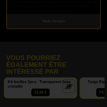
bien nettoyer la surface avec un produit sec ou utiliser
notre spray approprié. Pour la notice de montage,
veuillez consulter la vidéo sur notre site.
Mode d'emploi
VOUS POURRIEZ
ÉGALEMENT ÊTRE
INTÉRESSÉ PAR
Kit feuilles 3pcs - Transparent lisse
Targa Ripe
cristallin
33,86
€
PER