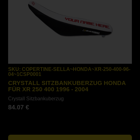
SKU:
COPERTINE-SELLA~HONDA~XR-250-400-96-
04~1CSP0001
CRYSTALL SITZBANKUBERZUG HONDA
FÜR XR 250 400 1996 - 2004
Crystall Sitzbankuberzug
84.07 €