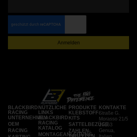
Anmelden
BLACKBIRD
NÜTZLICHE
PRODUKTE
KONTAKTE
RACING
LINKS
KLEBSTOFF-
Straße G.
UNTERNEHMEN
BLACKBIRD
KITS
Morasso 21/5
RACING
OEM
SATTELBEZÜGE
16163
KATALOG
RACING
Genua,
ZAHLEN-
MONTAGEANLEITUNG
TABELLEN
Italien
KARTING