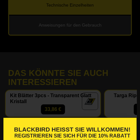
Technische Einzelheiten
Anweisungen für den Gebrauch
DAS KÖNNTE SIE AUCH
INTERESSIEREN
Kit Blätter 3pcs - Transparent Glatt
Targa Ripe
Kristall
33,86
€
BLACKBIRD HEISST SIE WILLKOMMEN!
REGISTRIEREN SIE SICH FÜR DIE
10% RABATT