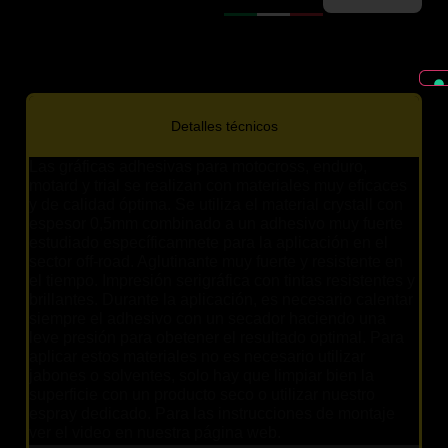
Detalles técnicos
Las gráficas adhesivas para motocross, enduro,
motard y trial se realizan con materiales muy eficaces
y de calidad óptima. Se utiliza el material crystall con
espesor 0,5mm combinado a un adhesivo muy fuerte
estudiado específicamnete para la aplicación en el
sector off-road. Aglutinante muy fuerte y resistente en
el tiempo. Impresión serigráfica con tintas resistentes y
brillantes. Durante la aplicación, es necesario calentar
siempre el adhesivo con un secador haciendo una
leve presión para obetener el resultado optimal. Para
aplicar estos materiales no es necesario utilizar
jabones o solventes, solo hay que limpiar bien la
superficie con un producto seco o utilizar nuestro
espray dedicado. Para las instrucciones de montaje
ver el video en nuestra página web.