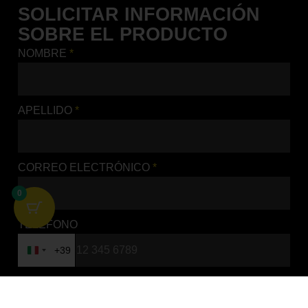
SOLICITAR INFORMACIÓN
SOBRE EL PRODUCTO
NOMBRE
*
APELLIDO
*
CORREO ELECTRÓNICO
*
KIT ADESIVI GEO
DESIGN KOVE
0
KIT DE ADHESIVOS
PARA MOTO
AÑADIR AL CARRITO
TELÉFONO
+39
Italy +39
PRODUCTO