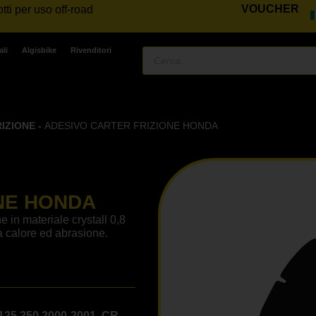
VOUCHER
tti per uso off-road
ali
Algisbike
Rivenditori
RIZIONE
-
ADESIVO CARTER FRIZIONE HONDA
NE HONDA
 in materiale crystall 0,8
a calore ed abrasione.
125 250 2000-2001, CR