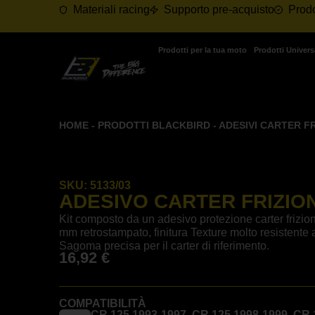
Materiali racing
Supporto pre-acquisto
Prodo
Prodotti per la tua moto
Prodotti Univers
HOME
-
PRODOTTI BLACKBIRD
-
ADESIVI CARTER F
SKU:
5133/03
ADESIVO CARTER FRIZIO
Kit composto da un adesivo protezione carter frizione
mm retrostampato, finitura Texture molto resistente 
Sagoma precisa per il carter di riferimento.
16,92
€
COMPATIBILITÀ
CR 125 1993-1997, CR 125 1998-1999, CR 