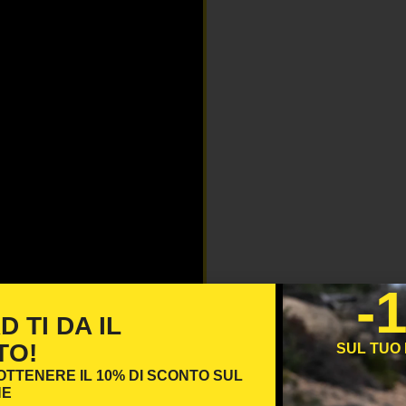
-
 TI DA IL
TO!
SUL TUO
 OTTENERE IL
10% DI SCONTO
SUL
NE