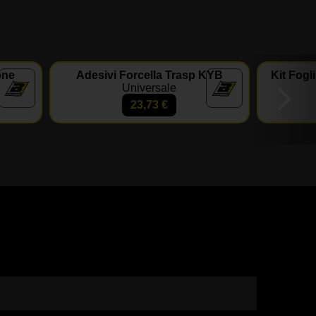
one
Adesivi Forcella Trasp KYB
Kit Fogl
Universale
23,73
€