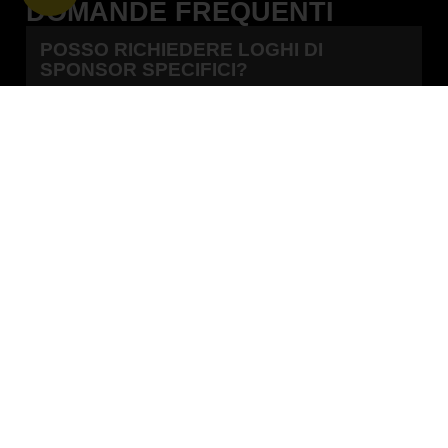
DOMANDE FREQUENTI
POSSO RICHIEDERE LOGHI DI
SPONSOR SPECIFICI?
I FOGLI SPONSOR RESISTONO AI
LAVAGGI A PRESSIONE?
È POSSIBILE TAGLIARE I FOGLI
SPONSOR A MANO?
QUANTO DURA LA STAMPA?
NEWSLETTER