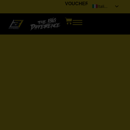
VOUCHER
Italiano
English (UK)
Français
Deutsch
Español