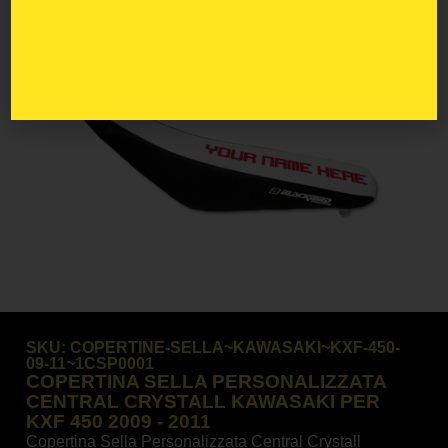
SKU:
COPERTINE-SELLA~KAWASAKI~KXF-450-
09-11~1CSP0001
COPERTINA SELLA PERSONALIZZATA
CENTRAL CRYSTALL KAWASAKI PER
KXF 450 2009 - 2011
Copertina Sella Personalizzata Central Crystall