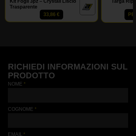
Kit Fogli 3pz – Crystall Liscio
Targa Ripe
Trasparente
33,86
€
PE
RICHIEDI INFORMAZIONI SUL
PRODOTTO
NOME
*
COGNOME
*
EMAIL
*