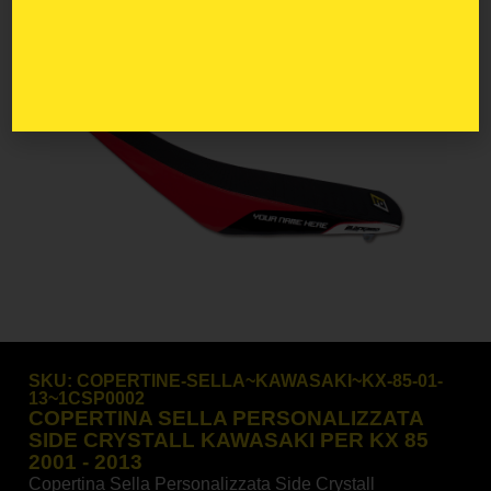
SKU:
COPERTINE-SELLA~KAWASAKI~KX-85-01-
13~1CSP0002
COPERTINA SELLA PERSONALIZZATA
SIDE CRYSTALL KAWASAKI PER KX 85
2001 - 2013
Copertina Sella Personalizzata Side Crystall