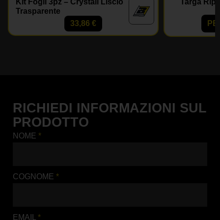
Kit Fogli 3pz – Crystall Liscio
Targa Ripe
Trasparente
33,86
€
PE
RICHIEDI INFORMAZIONI SUL
PRODOTTO
NOME
*
COGNOME
*
EMAIL
*