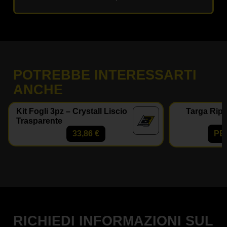
POTREBBE INTERESSARTI
ANCHE
Kit Fogli 3pz – Crystall Liscio
Targa Ripe
Trasparente
33,86
€
PE
RICHIEDI INFORMAZIONI SUL