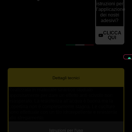
istruzioni per
l’applicazione
dei nostri
adesivi?
CLICCA
QUI
Dettagli tecnici
Realizzata in materiale sintetico studiato
appositamente per dare un effetto anti-scivolo non
esasperato. La resistenza all'acqua è buona ma la
copertina non é completamente stagna. Le cuciture
sono effettuate con un filo idrorepellente e resistente
allo sfregamento.
Istruzioni per l’uso