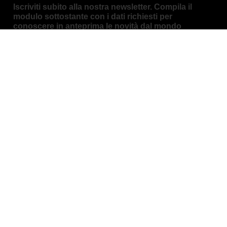
Iscriviti subito alla nostra newsletter. Compila il
modulo sottostante con i dati richiesti per
conoscere in anteprima le novità dal mondo
Blackbird Racing, le offerte e le promozioni del
momento.
NOME
*
EMAIL
*
Iscriviti