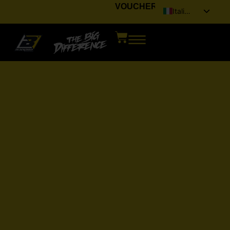
VOUCHER
Italiano
English (UK)
Français
Deutsch
Español