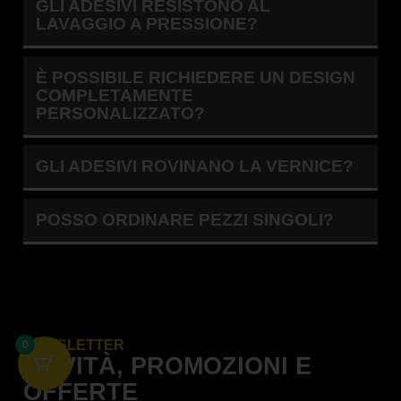
GLI ADESIVI RESISTONO AL
Il materiale è resistente a fango e graffi?
LAVAGGIO A PRESSIONE?
Sì, i nostri adesivi sono progettati per resistere a usura,
agenti atmosferici e competizioni.
È POSSIBILE RICHIEDERE UN DESIGN
Posso aggiungere il coprisella?
COMPLETAMENTE
Sì, nella maggior parte dei kit è disponibile come
PERSONALIZZATO?
optional coordinato.
GLI ADESIVI ROVINANO LA VERNICE?
POSSO ORDINARE PEZZI SINGOLI?
NEWSLETTER
0
NOVITÀ, PROMOZIONI E
OFFERTE