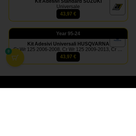
Kit Adesivi Standard SUZUKI
Universale
43,97
€
Year
95-24
Kit Adesivi Universali HUSQVARNA
Cr Wr 125 2006-2008, Cr Wr 125 2009-2013, Cr Wr 125 250 2000-2005, Fc Tc All Models 2014-2015, Fc Tc All Models 2016-2018, Fc Tc All Models 2019-2022, Tc 65 2017-2023, Tc 85 2014-2017, Tc 85 2018-2024, Te All Models 1995-2000, Te Fe All Models 2014-2016, Te Fe All Models 2017-2019, Te Fe All Models 2020-2023, Te Tc 250 310 2008-2013, Te Tc 250 450 2002-2004, Te Tc 250 450 510 2005-2007, Te Tc 250 450 510 2008-2010, Te Tc 400 570 2001-2004, Te Tc 449 511 2011-2013, Te Tc All Models 2000, Wr 250 300 2006-2013, Wr All Models 1995-1999
0
43,97
€
DOMANDE FREQUENTI
GLI ADESIVI RESISTONO AL
LAVAGGIO A PRESSIONE?
È POSSIBILE RICHIEDERE UN DESIGN