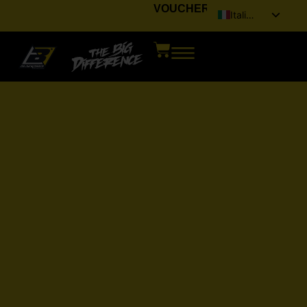
VOUCHER
Italiano
English (UK)
Français
Deutsch
Español