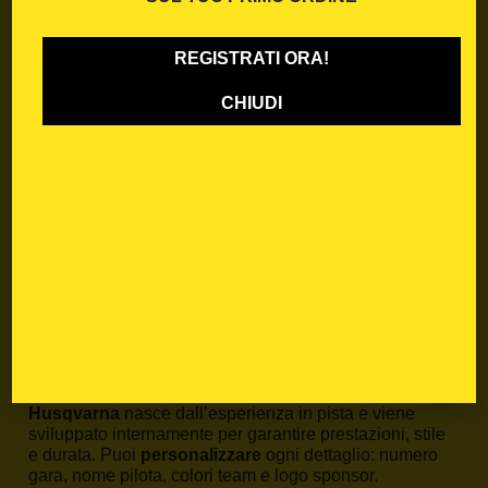
Ogni Adesivi vari è realizzato in
Crystal tecnico da 0,5
mm
, un materiale ultra resistente e flessibile, pensato
per competizioni offroad. Il
kit grafiche Husqvarna
REGISTRATI ORA!
comprende:
Convogliatori
CHIUDI
Parafango anteriore e posteriore
Airbox
Tabella anteriore e tabelle laterali
Parasteli forcella
Forcellone
Alcuni modelli includono anche la grafica per il
serbatoio. La stampa è in HD, laminata e tagliata con
precisione.
Perché scegliere le Adesivi
vari di Blackbird Racing
Dal 1990,
Nuova Algis S.r.l.
è sinonimo di qualità nel
mondo delle
grafiche moto
. Ogni
Adesivi vari
Husqvarna
nasce dall’esperienza in pista e viene
sviluppato internamente per garantire prestazioni, stile
e durata. Puoi
personalizzare
ogni dettaglio: numero
gara, nome pilota, colori team e logo sponsor.