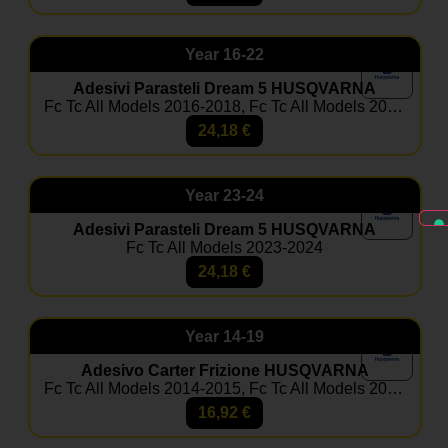
agenti atmosferici e competizioni.
Posso aggiungere il coprisella?
Year
16-22
Sì, nella maggior parte dei kit è disponibile come
optional coordinato.
Adesivi Parasteli Dream 5 HUSQVARNA
Fc Tc All Models 2016-2018, Fc Tc All Models 2019-2022, Te Fe All Models 2017-2019
24,18
€
Year
23-24
Adesivi Parasteli Dream 5 HUSQVARNA
Fc Tc All Models 2023-2024
24,18
€
Year
14-19
Adesivo Carter Frizione HUSQVARNA
Fc Tc All Models 2014-2015, Fc Tc All Models 2016-2018, Te Fe All Models 2014-2016, Te Fe All Models 2017-2019
16,92
€