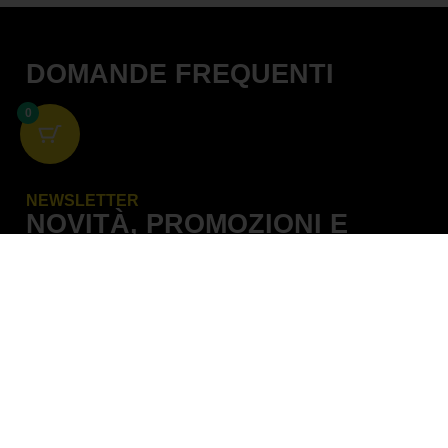
DOMANDE FREQUENTI
0
NEWSLETTER
NOVITÀ, PROMOZIONI E
OFFERTE
Iscriviti subito alla nostra newsletter. Compila il
modulo sottostante con i dati richiesti per
conoscere in anteprima le novità dal mondo
Blackbird Racing, le offerte e le promozioni del
momento.
NOME
*