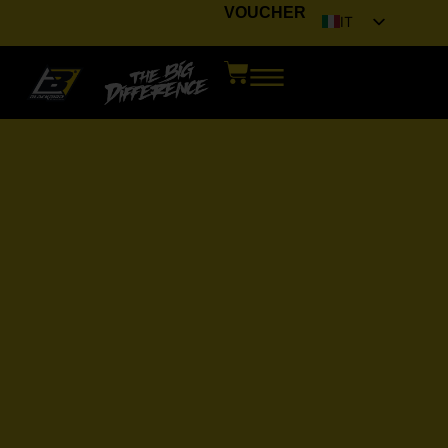
VOUCHER
IT
EN
FR
DE
ES