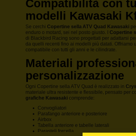
Compatibilità con tut
modelli Kawasaki K
Se cerchi
Copertine sella ATV Quad Kawasaki
per
enduro o motard, sei nel posto giusto. I
Copertine 
di Blackbird Racing sono progettati per adattarsi p
da quelli recenti fino ai modelli più datati. Offria
compatibile con tutti gli anni e le cilindrate.
Materiali profession
personalizzazione
Ogni Copertine sella ATV Quad è realizzato in
Crys
materiale ultra resistente e flessibile, pensato per c
grafiche Kawasaki
comprende:
Convogliatori
Parafango anteriore e posteriore
Airbox
Tabella anteriore e tabelle laterali
Parasteli forcella