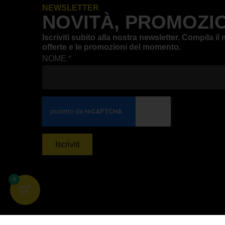
NEWSLETTER
NOVITÀ, PROMOZIO
Iscriviti subito alla nostra newsletter. Compila 
offerte e le promozioni del momento.
NOME
*
Iscriviti
0