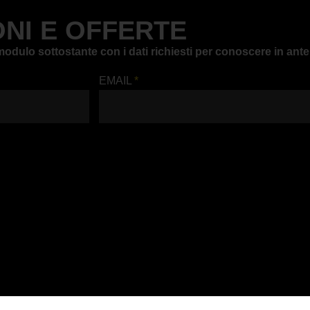
NI E OFFERTE
il modulo sottostante con i dati richiesti per conoscere in a
EMAIL
*