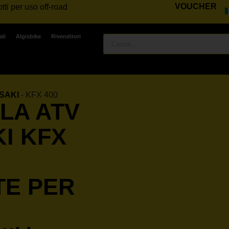
VOUCHER
tti per uso off-road
ali
Algisbike
Rivenditori
SAKI
-
KFX 400
LA ATV
I KFX
TE PER