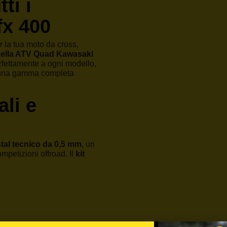
ti i
fx 400
 la tua moto da cross,
sella ATV Quad Kawasaki
erfettamente a ogni modello,
mo una gamma completa
ali e
tal tecnico da 0,5 mm
, un
ompetizioni offroad. Il
kit