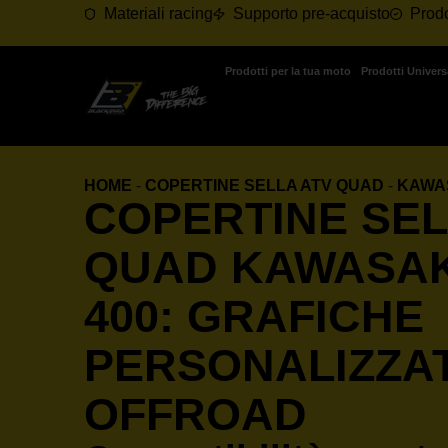
Materiali racing
Supporto pre-acquisto
Prodo
Prodotti per la tua moto
Prodotti Univers
HOME
-
COPERTINE SELLA ATV QUAD
-
KAWA
COPERTINE SEL
QUAD KAWASAK
400: GRAFICHE
PERSONALIZZA
OFFROAD