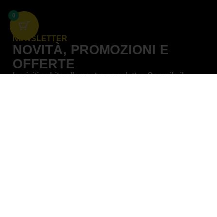
0
NEWSLETTER
NOVITÀ, PROMOZIONI E
OFFERTE
Iscriviti subito alla nostra newsletter. Compila il
modulo sottostante con i dati richiesti per
conoscere in anteprima le novità dal mondo
Blackbird Racing, le offerte e le promozioni del
momento.
NOME
*
EMAIL
*