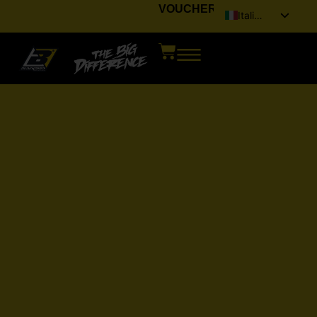
VOUCHER
Italiano
English (UK)
Français
Deutsch
Español