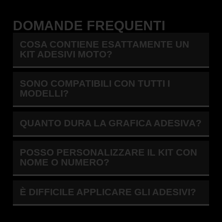
Husqvarna
DOMANDE FREQUENTI
Il kit è compatibile con il mio Husqvarna?
Sì, basta selezionare modello e anno nella pagina
prodotto.
COSA CONTIENE ESATTAMENTE UN
KIT ADESIVI MOTO?
Posso inserire il mio numero e nome?
Certo, le grafiche sono completamente personalizzabili.
SONO COMPATIBILI CON TUTTI I
Il materiale è resistente a fango e graffi?
MODELLI?
Sì, i nostri adesivi sono progettati per resistere a usura,
agenti atmosferici e competizioni.
QUANTO DURA LA GRAFICA ADESIVA?
Posso aggiungere il coprisella?
Sì, nella maggior parte dei kit è disponibile come
optional coordinato.
POSSO PERSONALIZZARE IL KIT CON
NOME O NUMERO?
È DIFFICILE APPLICARE GLI ADESIVI?