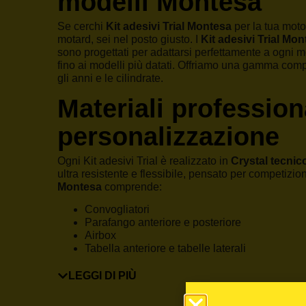
modelli Montesa
Se cerchi
Kit adesivi Trial Montesa
per la tua moto
motard, sei nel posto giusto. I
Kit adesivi Trial Mo
sono progettati per adattarsi perfettamente a ogni mo
fino ai modelli più datati. Offriamo una gamma compl
gli anni e le cilindrate.
Materiali profession
personalizzazione
Ogni Kit adesivi Trial è realizzato in
Crystal tecnic
ultra resistente e flessibile, pensato per competizioni
Montesa
comprende:
Convogliatori
Parafango anteriore e posteriore
Airbox
Tabella anteriore e tabelle laterali
Parasteli forcella
Forcellone
LEGGI DI PIÙ
Alcuni modelli includono anche la grafica per il ser
laminata e tagliata con precisione.