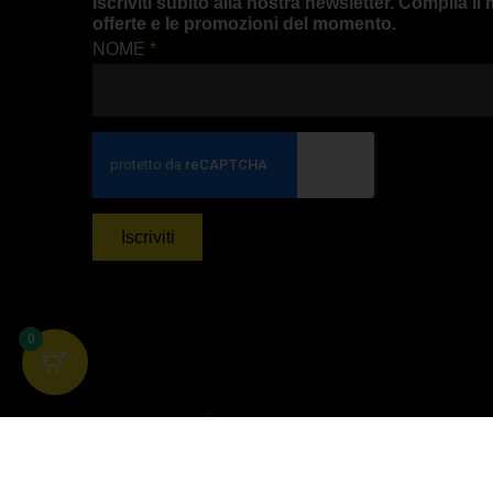
Iscriviti subito alla nostra newsletter. Compila 
offerte e le promozioni del momento.
NOME
*
Iscriviti
0