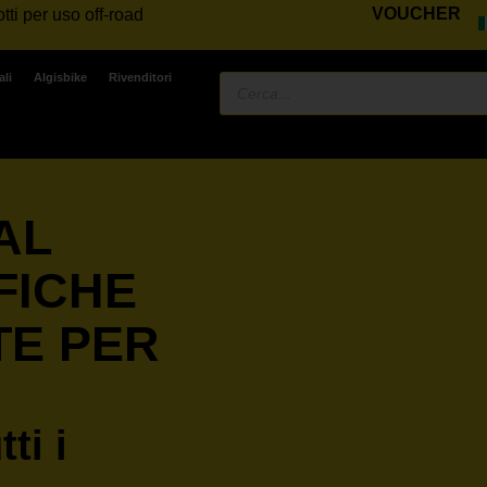
VOUCHER
tti per uso off-road
ali
Algisbike
Rivenditori
AL
FICHE
TE PER
ti i