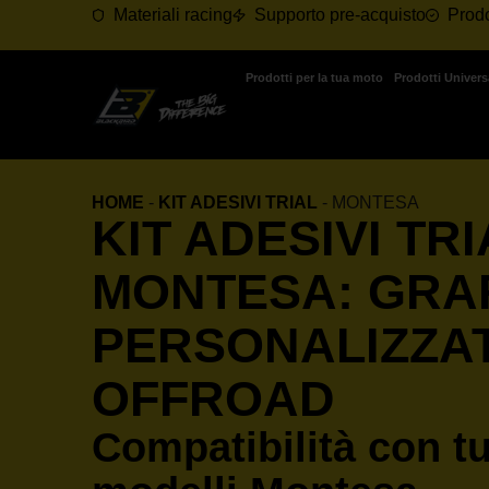
Materiali racing
Supporto pre-acquisto
Prodo
Prodotti per la tua moto
Prodotti Univers
HOME
-
KIT ADESIVI TRIAL
-
MONTESA
KIT ADESIVI TRI
MONTESA: GRA
PERSONALIZZA
OFFROAD
Compatibilità con tut