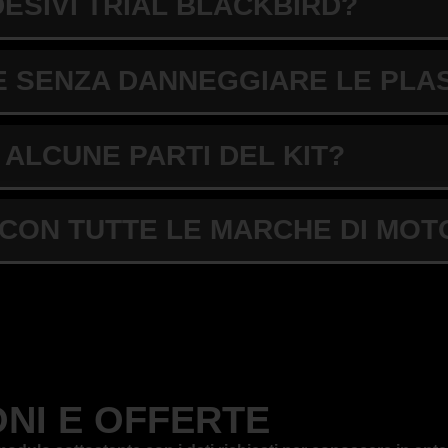
ESIVI TRIAL BLACKBIRD?
ial
 SENZA DANNEGGIARE LE PLA
prodotto.
ALCUNE PARTI DEL KIT?
bili.
I CON TUTTE LE MARCHE DI MOT
ura, agenti atmosferici e
ptional coordinato.
NI E OFFERTE