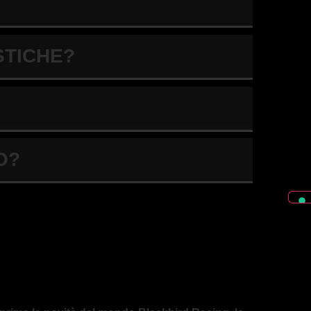
STICHE?
O?