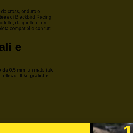
 da cross, enduro o
ntesa
di Blackbird Racing
dello, da quelli recenti
eta compatibile con tutti
ali e
o da 0,5 mm
, un materiale
 offroad. Il
kit grafiche
-
batoio. La stampa è in HD,