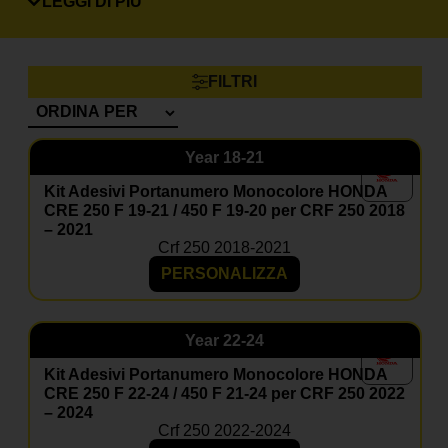
LEGGI DI PIÙ
prodotto.
Posso inserire il mio numero e nome?
Certo, le grafiche sono completamente personalizzabili.
FILTRI
Il materiale è resistente a fango e graffi?
Sì, i nostri adesivi sono progettati per resistere a usura,
agenti atmosferici e competizioni.
Year
18-21
Posso aggiungere il coprisella?
Kit Adesivi Portanumero Monocolore HONDA
Sì, nella maggior parte dei kit è disponibile come
CRE 250 F 19-21 / 450 F 19-20 per CRF 250 2018
optional coordinato.
– 2021
Crf 250 2018-2021
PERSONALIZZA
Year
22-24
Kit Adesivi Portanumero Monocolore HONDA
CRE 250 F 22-24 / 450 F 21-24 per CRF 250 2022
– 2024
Crf 250 2022-2024