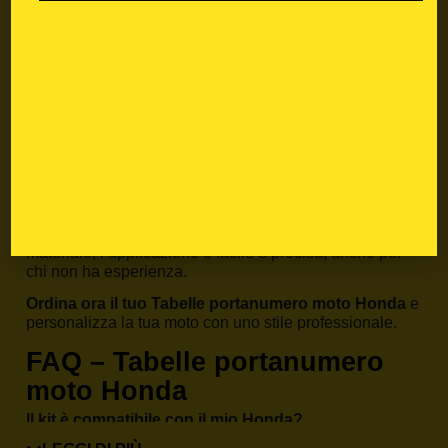
mondo delle
grafiche moto
. Ogni
Tabelle
portanumero moto Honda
nasce dall’esperienza in
pista e viene sviluppato internamente per garantire
prestazioni, stile e durata. Puoi
personalizzare
ogni
dettaglio: numero gara, nome pilota, colori team e logo
sponsor.
Come ordinare il tuo Tabelle
portanumero moto Honda
Scegli il tuo modello dal menù prodotto, seleziona il
design che preferisci e inserisci le personalizzazioni
desiderate. Grazie al taglio predefinito e alla qualità del
materiale, l’applicazione è facile e precisa, anche per
chi non ha esperienza.
Ordina ora il tuo Tabelle portanumero moto Honda
e
personalizza la tua moto con uno stile professionale.
FAQ – Tabelle portanumero
moto Honda
Il kit è compatibile con il mio Honda?
Sì, basta selezionare modello e anno nella pagina