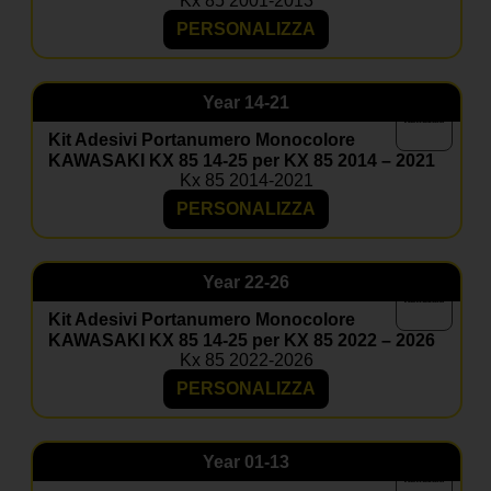
Kx 85 2001-2013
Sì, i nostri adesivi sono progettati per resistere a usura,
agenti atmosferici e competizioni.
PERSONALIZZA
Posso aggiungere il coprisella?
Sì, nella maggior parte dei kit è disponibile come
Year
14-21
optional coordinato.
Kit Adesivi Portanumero Monocolore
KAWASAKI KX 85 14-25 per KX 85 2014 – 2021
Kx 85 2014-2021
PERSONALIZZA
Year
22-26
Kit Adesivi Portanumero Monocolore
KAWASAKI KX 85 14-25 per KX 85 2022 – 2026
Kx 85 2022-2026
PERSONALIZZA
Year
01-13