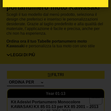
Come ordinare il tuo Tabelle
portanumero moto Kawasaki
Scegli il tuo modello dal menù prodotto, seleziona il
design che preferisci e inserisci le personalizzazioni
desiderate. Grazie al taglio predefinito e alla qualità del
materiale, l’applicazione è facile e precisa, anche per
chi non ha esperienza.
Ordina ora il tuo Tabelle portanumero moto
Kawasaki
e personalizza la tua moto con uno stile
professionale.
LEGGI DI PIÙ
FAQ – Tabelle portanumero
moto Kawasaki
Il kit è compatibile con il mio Kawasaki?
FILTRI
Sì, basta selezionare modello e anno nella pagina
prodotto.
Posso inserire il mio numero e nome?
Year
01-13
Certo, le grafiche sono completamente personalizzabili.
Kit Adesivi Portanumero Monocolore
KAWASAKI KX 85 01-13 per KX 85 2001 – 2013
Il materiale è resistente a fango e graffi?