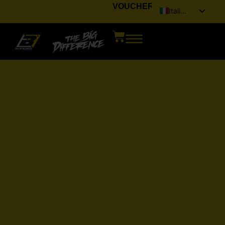
VOUCHER
Italiano
English (UK)
Français
Deutsch
Español