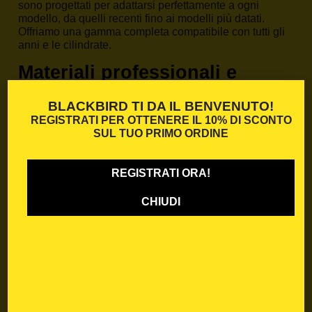
sono progettati per adattarsi perfettamente a ogni
modello, da quelli recenti fino ai modelli più datati.
Offriamo una gamma completa compatibile con tutti gli
anni e le cilindrate.
Materiali professionali e
personalizzazione
BLACKBIRD TI DA IL BENVENUTO!
Ogni Tabelle portanumero moto è realizzato in
Crystal
REGISTRATI PER OTTENERE IL
10% DI SCONTO
tecnico da 0,5 mm
, un materiale ultra resistente e
SUL TUO PRIMO ORDINE
flessibile, pensato per competizioni offroad. Il
kit
grafiche Ktm
comprende:
REGISTRATI ORA!
Convogliatori
Parafango anteriore e posteriore
Airbox
CHIUDI
Tabella anteriore e tabelle laterali
Parasteli forcella
Forcellone
Alcuni modelli includono anche la grafica per il
serbatoio. La stampa è in HD, laminata e tagliata con
precisione.
Perché scegliere le Tabelle