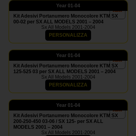
FAQ – Tabelle portanumero
Year
01-04
moto Ktm
Kit Adesivi Portanumero Monocolore KTM SX
Il kit è compatibile con il mio Ktm?
00-02 per SX ALL MODELS 2001 – 2004
Sì, basta selezionare modello e anno nella pagina
Sx All Models 2001-2004
prodotto.
PERSONALIZZA
Posso inserire il mio numero e nome?
Certo, le grafiche sono completamente personalizzabili.
Year
01-04
Il materiale è resistente a fango e graffi?
Kit Adesivi Portanumero Monocolore KTM SX
Sì, i nostri adesivi sono progettati per resistere a usura,
125-525 03 per SX ALL MODELS 2001 – 2004
agenti atmosferici e competizioni.
Sx All Models 2001-2004
Posso aggiungere il coprisella?
PERSONALIZZA
Sì, nella maggior parte dei kit è disponibile come
optional coordinato.
Year
01-04
Kit Adesivi Portanumero Monocolore KTM SX
200-250-450 03-06 / SX 125- per SX ALL
MODELS 2001 – 2004
Sx All Models 2001-2004