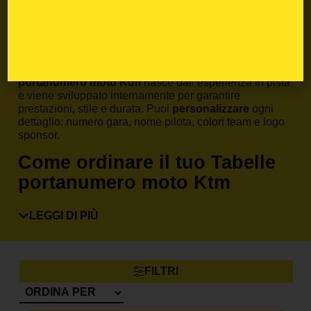
portanumero moto di
Blackbird Racing
Dal 1990,
Nuova Algis S.r.l.
è sinonimo di qualità nel
mondo delle
grafiche moto
. Ogni
Tabelle
portanumero moto Ktm
nasce dall’esperienza in pista
e viene sviluppato internamente per garantire
prestazioni, stile e durata. Puoi
personalizzare
ogni
dettaglio: numero gara, nome pilota, colori team e logo
sponsor.
Come ordinare il tuo Tabelle
portanumero moto Ktm
Scegli il tuo modello dal menù prodotto, seleziona il
design che preferisci e inserisci le personalizzazioni
LEGGI DI PIÙ
desiderate. Grazie al taglio predefinito e alla qualità del
materiale, l’applicazione è facile e precisa, anche per
chi non ha esperienza.
FILTRI
Ordina ora il tuo Tabelle portanumero moto Ktm
e
personalizza la tua moto con uno stile professionale.