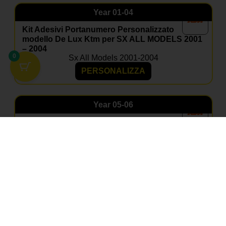
Year
01-04
Kit Adesivi Portanumero Personalizzato
modello De Lux Ktm per SX ALL MODELS 2001
– 2004
0
Sx All Models 2001-2004
PERSONALIZZA
Year
05-06
Kit Adesivi Portanumero Personalizzato
modello De Lux Ktm per SX ALL MODELS 2005
– 2006
Sx All Models 2005-2006
PERSONALIZZA