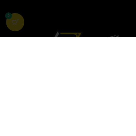
0
BLACKBIRD RACING
LINK UTI
AZIENDA
CATALO
OEM
ISTRUZI
RACING
AREA RI
KARTING
CONDIZI
CONTATTI
DIRITTO
©
2026
NUOVA ALGIS S.R.L. P.IVA 03199860101. ALL RIGHTS
Informat