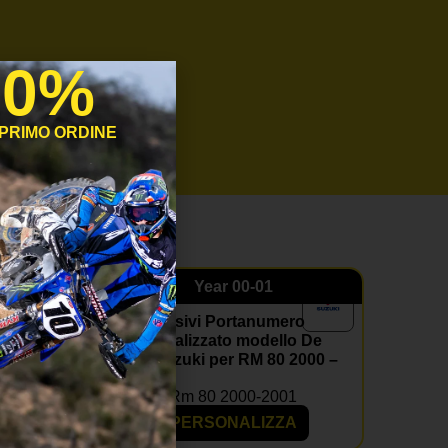
10%
 PRIMO ORDINE
Year
00-01
ero
Kit Adesivi Portanumero
 Suzuki
Personalizzato modello De
1
Lux Suzuki per RM 80 2000 –
01
2001
Rm 80 2000-2001
ZA
PERSONALIZZA