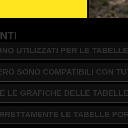
l design che preferisci e
aglio predefinito e alla
isa, anche per chi non ha
uki
e personalizza la tua
NTI
anumero
ONO UTILIZZATI PER LE TABEL
RO SONO COMPATIBILI CON TU
prodotto.
bili.
E LE GRAFICHE DELLE TABEL
ura, agenti atmosferici e
ORRETTAMENTE LE TABELLE P
ptional coordinato.