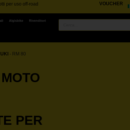
VOUCHER
tti per uso off-road
ali
Algisbike
Rivenditori
UKI
-
RM 80
 MOTO
TE PER