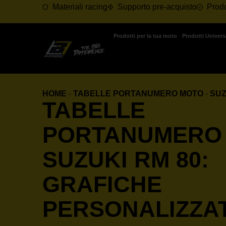
Materiali racing
Supporto pre-acquisto
Prodo
Prodotti per la tua moto
Prodotti Univers
HOME
-
TABELLE PORTANUMERO MOTO
-
SUZ
TABELLE
PORTANUMERO
SUZUKI RM 80:
GRAFICHE
PERSONALIZZA