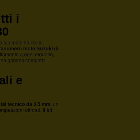
ti i
80
a tua moto da cross,
rtanumero moto Suzuki
di
ettamente a ogni modello,
mo una gamma completa
ali e
tal tecnico da 0,5 mm
, un
ompetizioni offroad. Il
kit