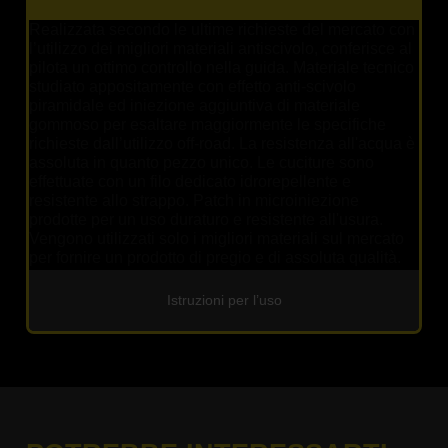
Realizzata secondo le ultime richieste del mercato con
l’utilizzo dei migliori materiali antiscivolo, conferisce al
pilota un ottimo controllo nella guida. Materiale tecnico
studiato appositamente con effetto anti-scivolo
piramidale ed iniezione aggiuntiva di materiale
gommoso per esaltare maggiormente le specifiche
richieste dall’utilizzo off-road. La resistenza all'acqua è
assoluta in quanto pezzo unico. Le cuciture sono
effettuate con un filo dedicato idrorepellente e
resistente allo strappo. Patch in microiniezione
prodotte per un uso duraturo e resistente all'usura.
Vengono utilizzati solo i migliori materiali sul mercato
per fornire un prodotto di pregio e di assoluta qualità.
Istruzioni per l’uso