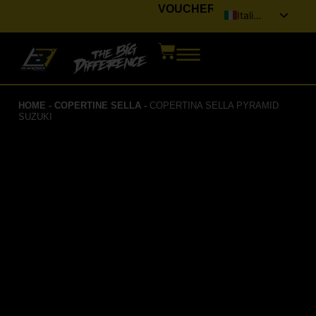
VOUCHER
Italiano
English (UK)
Français
Deutsch
HOME
-
COPERTINE SELLA
-
COPERTINA SELLA PYRAMID
Español
SUZUKI