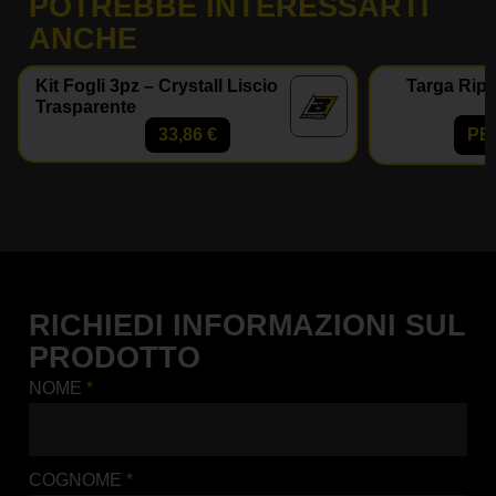
POTREBBE INTERESSARTI
ANCHE
Kit Fogli 3pz – Crystall Liscio
Targa Ripe
Trasparente
33,86
€
PE
RICHIEDI INFORMAZIONI SUL
PRODOTTO
NOME
*
COGNOME
*