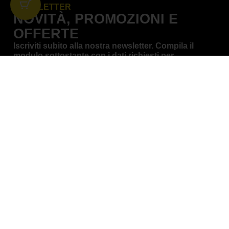
NEWSLETTER
NOVITÀ, PROMOZIONI E
OFFERTE
Iscriviti subito alla nostra newsletter. Compila il
modulo sottostante con i dati richiesti per
conoscere in anteprima le novità dal mondo
Blackbird Racing, le offerte e le promozioni del
momento.
NOME
*
EMAIL
*
Iscriviti