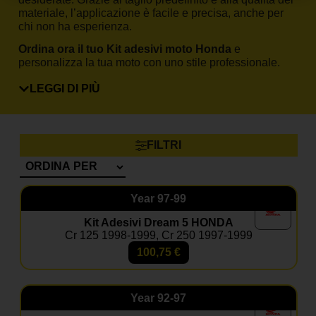
materiale, l’applicazione è facile e precisa, anche per
chi non ha esperienza.
Ordina ora il tuo Kit adesivi moto Honda
e
personalizza la tua moto con uno stile professionale.
FAQ – Kit adesivi moto
LEGGI DI PIÙ
Honda
Il kit è compatibile con il mio Honda?
Sì, basta selezionare modello e anno nella pagina
FILTRI
prodotto.
Posso inserire il mio numero e nome?
Certo, le grafiche sono completamente personalizzabili.
Year
97-99
Kit Adesivi Dream 5 HONDA
Il materiale è resistente a fango e graffi?
Cr 125 1998-1999, Cr 250 1997-1999
Sì, i nostri adesivi sono progettati per resistere a usura,
agenti atmosferici e competizioni.
100,75
€
Posso aggiungere il coprisella?
Sì, nella maggior parte dei kit è disponibile come
Year
92-97
optional coordinato.