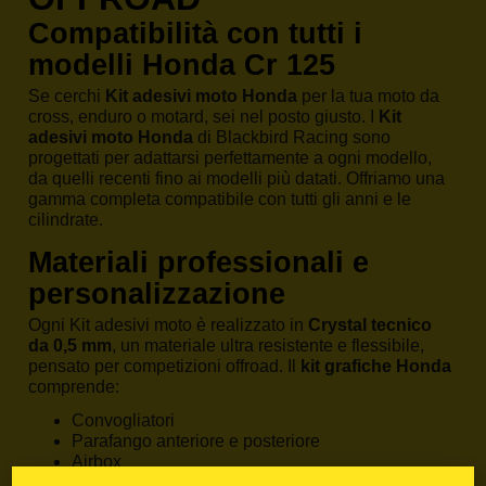
Compatibilità con tutti i
modelli Honda Cr 125
Se cerchi
Kit adesivi moto Honda
per la tua moto da
cross, enduro o motard, sei nel posto giusto. I
Kit
adesivi moto Honda
di Blackbird Racing sono
progettati per adattarsi perfettamente a ogni modello,
da quelli recenti fino ai modelli più datati. Offriamo una
gamma completa compatibile con tutti gli anni e le
cilindrate.
Materiali professionali e
personalizzazione
Ogni Kit adesivi moto è realizzato in
Crystal tecnico
da 0,5 mm
, un materiale ultra resistente e flessibile,
pensato per competizioni offroad. Il
kit grafiche Honda
comprende:
Convogliatori
Parafango anteriore e posteriore
Airbox
Tabella anteriore e tabelle laterali