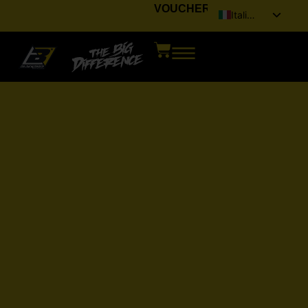
VOUCHER
Italiano
English (UK)
Français
Deutsch
Español