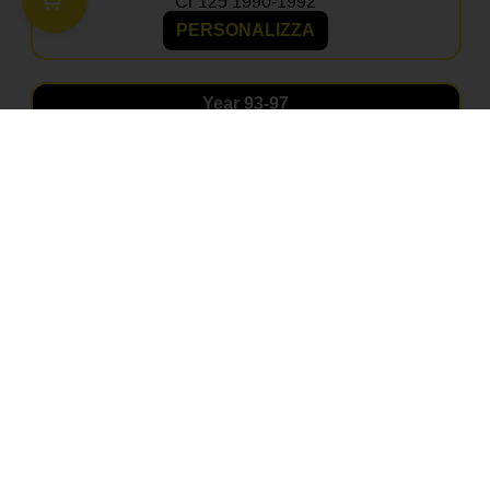
Cr 125 1990-1992
PERSONALIZZA
Year
93-97
Kit Adesivi Portanumero Personalizzato Basic
Honda per CR 125 1993 – 1997
Cr 125 1993-1997
PERSONALIZZA
Year
98-99
Kit Adesivi Portanumero Personalizzato Basic
Honda per CR 125 1998 – 1999
Cr 125 1998-1999
PERSONALIZZA
Year
93-97