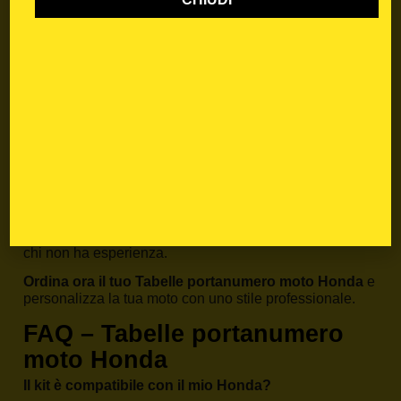
mondo delle
grafiche moto
. Ogni
Tabelle
portanumero moto Honda
nasce dall’esperienza in
pista e viene sviluppato internamente per garantire
prestazioni, stile e durata. Puoi
personalizzare
ogni
dettaglio: numero gara, nome pilota, colori team e logo
sponsor.
Come ordinare il tuo Tabelle
portanumero moto Honda
Scegli il tuo modello dal menù prodotto, seleziona il
design che preferisci e inserisci le personalizzazioni
desiderate. Grazie al taglio predefinito e alla qualità del
materiale, l’applicazione è facile e precisa, anche per
chi non ha esperienza.
Ordina ora il tuo Tabelle portanumero moto Honda
e
personalizza la tua moto con uno stile professionale.
FAQ – Tabelle portanumero
moto Honda
Il kit è compatibile con il mio Honda?