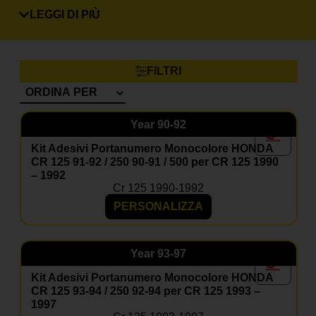
Sì, basta selezionare modello e anno nella pagina
prodotto.
LEGGI DI PIÙ
Posso inserire il mio numero e nome?
Certo, le grafiche sono completamente personalizzabili.
FILTRI
Il materiale è resistente a fango e graffi?
Sì, i nostri adesivi sono progettati per resistere a usura,
agenti atmosferici e competizioni.
Year
90-92
Posso aggiungere il coprisella?
Sì, nella maggior parte dei kit è disponibile come
Kit Adesivi Portanumero Monocolore HONDA
optional coordinato.
CR 125 91-92 / 250 90-91 / 500 per CR 125 1990
– 1992
Cr 125 1990-1992
PERSONALIZZA
Year
93-97
Kit Adesivi Portanumero Monocolore HONDA
CR 125 93-94 / 250 92-94 per CR 125 1993 –
1997