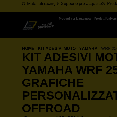
Materiali racing
Supporto pre-acquisto
Prodo
Prodotti per la tua moto
Prodotti Univers
HOME
-
KIT ADESIVI MOTO
-
YAMAHA
-
WRF 25
KIT ADESIVI MO
YAMAHA WRF 25
GRAFICHE
PERSONALIZZA
OFFROAD