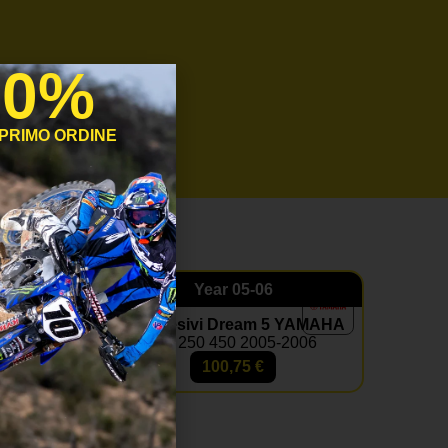
10%
 PRIMO ORDINE
Year
05-06
5 YAMAHA
Kit Adesivi Dream 5 YAMAHA
-2004
Wrf 250 450 2005-2006
100,75
€