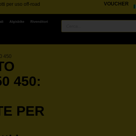
VOUCHER
tti per uso off-road
ali
Algisbike
Rivenditori
0 450
TO
0 450:
TE PER