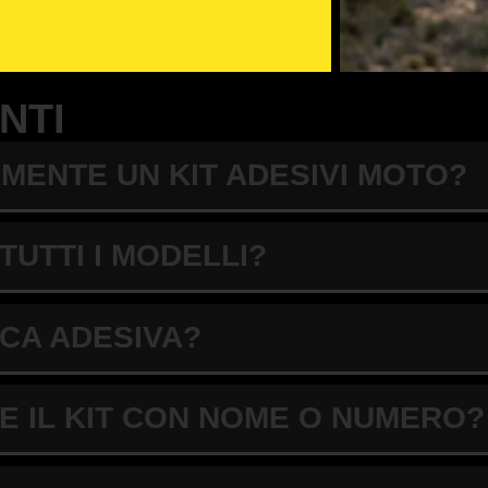
nalizza la tua moto con
oto
NTI
MENTE UN KIT ADESIVI MOTO?
prodotto.
bili.
TUTTI I MODELLI?
ura, agenti atmosferici e
CA ADESIVA?
ptional coordinato.
 IL KIT CON NOME O NUMERO?