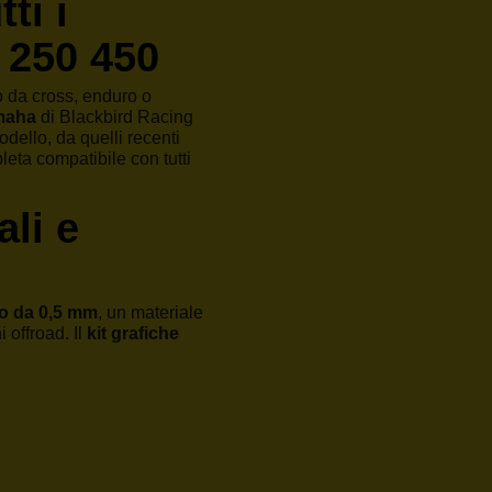
ti i
 250 450
o da cross, enduro o
amaha
di Blackbird Racing
dello, da quelli recenti
eta compatibile con tutti
ali e
co da 0,5 mm
, un materiale
 offroad. Il
kit grafiche