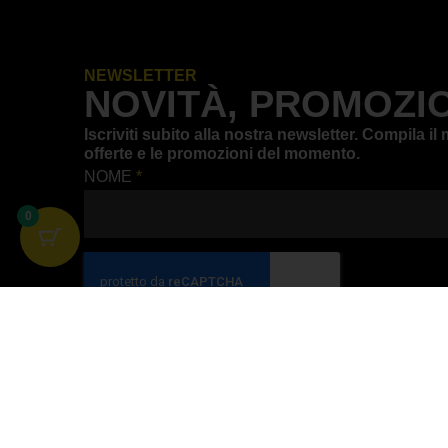
NEWSLETTER
NOVITÀ, PROMOZIO
Iscriviti subito alla nostra newsletter. Compila 
offerte e le promozioni del momento.
NOME
*
0
Iscriviti