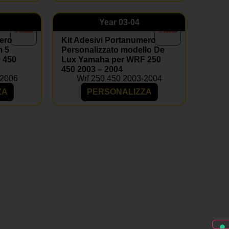
Year
03-04
ero
Kit Adesivi Portanumero
m 5
Personalizzato modello De
 450
Lux Yamaha per WRF 250
450 2003 – 2004
-2006
Wrf 250 450 2003-2004
ZA
PERSONALIZZA