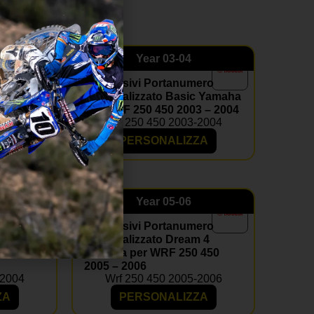
Year
03-04
ero
Kit Adesivi Portanumero
A WRF
Personalizzato Basic Yamaha
RF 250
per WRF 250 450 2003 – 2004
Wrf 250 450 2003-2004
-2006
PERSONALIZZA
ZA
Year
05-06
ero
Kit Adesivi Portanumero
m 4
Personalizzato Dream 4
 450
Yamaha per WRF 250 450
2005 – 2006
-2004
Wrf 250 450 2005-2006
ZA
PERSONALIZZA