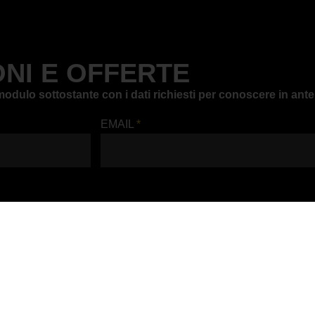
NI E OFFERTE
il modulo sottostante con i dati richiesti per conoscere in a
EMAIL
*