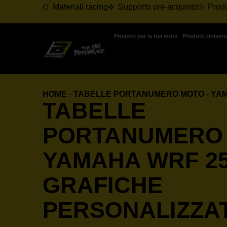
Materiali racing
Supporto pre-acquisto
Prodo
Prodotti per la tua moto
Prodotti Univers
HOME
-
TABELLE PORTANUMERO MOTO
-
YA
TABELLE
PORTANUMERO
YAMAHA WRF 25
GRAFICHE
PERSONALIZZA