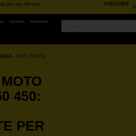
VOUCHER
tti per uso off-road
ali
Algisbike
Rivenditori
MAHA
-
WRF 250 450
 MOTO
0 450:
TE PER