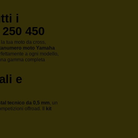
ti i
 250 450
 la tua moto da cross,
rtanumero moto Yamaha
erfettamente a ogni modello,
mo una gamma completa
ali e
tal tecnico da 0,5 mm
, un
ompetizioni offroad. Il
kit