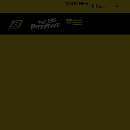
VOUCHER
Italiano
English (UK)
Français
Deutsch
Español