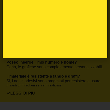
materiale, l’applicazione è facile e precisa, anche per
chi non ha esperienza.
Ordina ora il tuo Tabelle portanumero moto Yamaha
e personalizza la tua moto con uno stile professionale.
FAQ – Tabelle portanumero
moto Yamaha
Il kit è compatibile con il mio Yamaha?
Sì, basta selezionare modello e anno nella pagina
prodotto.
Posso inserire il mio numero e nome?
Certo, le grafiche sono completamente personalizzabili.
Il materiale è resistente a fango e graffi?
Sì, i nostri adesivi sono progettati per resistere a usura,
agenti atmosferici e competizioni.
LEGGI DI PIÙ
Posso aggiungere il coprisella?
Sì, nella maggior parte dei kit è disponibile come
optional coordinato.