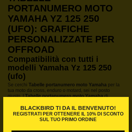
PORTANUMERO MOTO
YAMAHA YZ 125 250
(UFO): GRAFICHE
PERSONALIZZATE PER
OFFROAD
Compatibilità con tutti i
modelli Yamaha Yz 125 250
(ufo)
Se cerchi
Tabelle portanumero moto Yamaha
per la
tua moto da cross, enduro o motard, sei nel posto
giusto. I
Tabelle portanumero moto Yamaha
di
Blackbird Racing sono progettati per adattarsi
perfettamente a ogni modello, da quelli recenti fino ai
BLACKBIRD TI DA IL BENVENUTO!
modelli più datati. Offriamo una gamma completa
REGISTRATI PER OTTENERE IL
10% DI SCONTO
compatibile con tutti gli anni e le cilindrate.
SUL TUO PRIMO ORDINE
Materiali professionali e