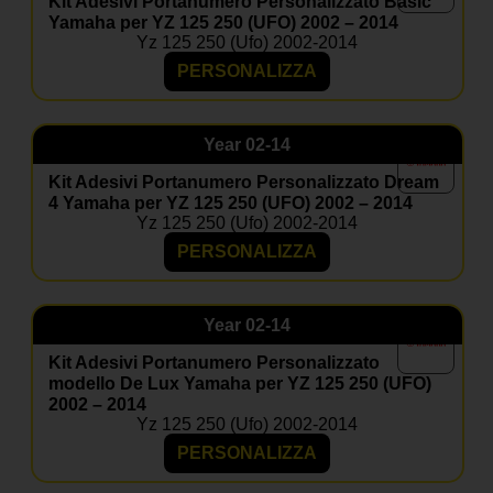
Kit Adesivi Portanumero Personalizzato Basic
Yamaha per YZ 125 250 (UFO) 2002 – 2014
Posso inserire il mio numero e nome?
Yz 125 250 (ufo) 2002-2014
Certo, le grafiche sono completamente personalizzabili.
PERSONALIZZA
Il materiale è resistente a fango e graffi?
Sì, i nostri adesivi sono progettati per resistere a usura,
agenti atmosferici e competizioni.
Year
02-14
Posso aggiungere il coprisella?
Kit Adesivi Portanumero Personalizzato Dream
Sì, nella maggior parte dei kit è disponibile come
4 Yamaha per YZ 125 250 (UFO) 2002 – 2014
optional coordinato.
Yz 125 250 (ufo) 2002-2014
PERSONALIZZA
Year
02-14
Kit Adesivi Portanumero Personalizzato
modello De Lux Yamaha per YZ 125 250 (UFO)
2002 – 2014
Yz 125 250 (ufo) 2002-2014
PERSONALIZZA