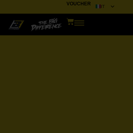
VOUCHER
IT
EN
FR
DE
ES