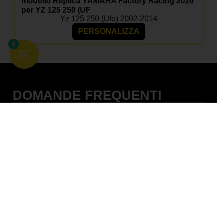
modello Replica YAMAHA Factory Racing 2020
per YZ 125 250 (UF
Yz 125 250 (ufo) 2002-2014
PERSONALIZZA
0
DOMANDE FREQUENTI
QUALI MATERIALI VENGONO
UTILIZZATI PER LE TABELLE
PORTANUMERO?
LE TABELLE PORTANUMERO SONO
COMPATIBILI CON TUTTE LE MOTO?
POSSO PERSONALIZZARE LE
GRAFICHE DELLE TABELLE