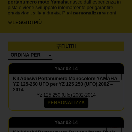
portanumero moto Yamaha
nasce dall’esperienza in
pista e viene sviluppato internamente per garantire
prestazioni, stile e durata. Puoi
personalizzare
ogni
dettaglio: numero gara, nome pilota, colori team e logo
LEGGI DI PIÙ
sponsor.
Come ordinare il tuo Tabelle
portanumero moto Yamaha
FILTRI
Scegli il tuo modello dal menù prodotto, seleziona il
design che preferisci e inserisci le personalizzazioni
desiderate. Grazie al taglio predefinito e alla qualità del
Year
02-14
materiale, l’applicazione è facile e precisa, anche per
chi non ha esperienza.
Kit Adesivi Portanumero Monocolore YAMAHA
YZ 125-250 UFO per YZ 125 250 (UFO) 2002 –
Ordina ora il tuo Tabelle portanumero moto Yamaha
2014
e personalizza la tua moto con uno stile professionale.
Yz 125 250 (ufo) 2002-2014
FAQ – Tabelle portanumero
PERSONALIZZA
moto Yamaha
Il kit è compatibile con il mio Yamaha?
Year
02-14
Sì, basta selezionare modello e anno nella pagina
prodotto.