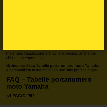
pista e viene sviluppato internamente per garantire
prestazioni, stile e durata. Puoi
personalizzare
ogni
dettaglio: numero gara, nome pilota, colori team e logo
sponsor.
Come ordinare il tuo Tabelle
portanumero moto Yamaha
Scegli il tuo modello dal menù prodotto, seleziona il
design che preferisci e inserisci le personalizzazioni
desiderate. Grazie al taglio predefinito e alla qualità del
materiale, l’applicazione è facile e precisa, anche per
chi non ha esperienza.
Ordina ora il tuo Tabelle portanumero moto Yamaha
e personalizza la tua moto con uno stile professionale.
FAQ – Tabelle portanumero
moto Yamaha
Il kit è compatibile con il mio Yamaha?
LEGGI DI PIÙ
Sì, basta selezionare modello e anno nella pagina
prodotto.