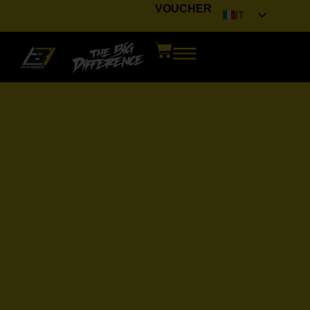
VOUCHER
IT
EN
FR
DE
ES