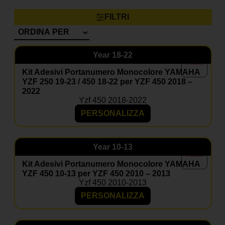
Posso inserire il mio numero e nome?
FILTRI
Certo, le grafiche sono completamente personalizzabili.
Il materiale è resistente a fango e graffi?
Sì, i nostri adesivi sono progettati per resistere a usura,
Year
18-22
agenti atmosferici e competizioni.
Kit Adesivi Portanumero Monocolore YAMAHA
Posso aggiungere il coprisella?
YZF 250 19-23 / 450 18-22 per YZF 450 2018 –
Sì, nella maggior parte dei kit è disponibile come
2022
optional coordinato.
Yzf 450 2018-2022
PERSONALIZZA
Year
10-13
Kit Adesivi Portanumero Monocolore YAMAHA
YZF 450 10-13 per YZF 450 2010 – 2013
Yzf 450 2010-2013
PERSONALIZZA